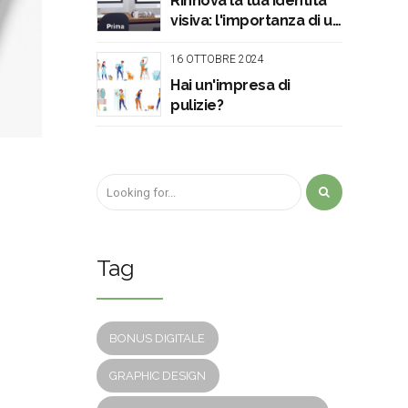
Rinnova la tua identità
visiva: l'importanza di un
logo aziendale di
qualità
16 OTTOBRE 2024
Hai un'impresa di
pulizie?
Tag
BONUS DIGITALE
GRAPHIC DESIGN