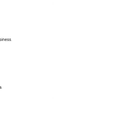
siness.
a.