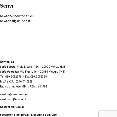
Scrivi
newton@newtonsrl.eu
newtonsrl@in-pec.it
Newton S.r.l.
Sede Legale
: Viale Libertà, 126 – 20900 Monza (MB)
Sede Operativa
: Via Figini, 16 – 20835 Muggiò (MB)
Tel. 039.2052379 – Fax 039.2056358
P.IVA e C.F.: 02964740969
Registro Imprese MB n. REA: 1611992
newton@newtonsrl.eu
newtonsrl@in-pec.it
Seguici sui Social:
Facebook
|
Instagram
|
LinkedIn
|
YouTube