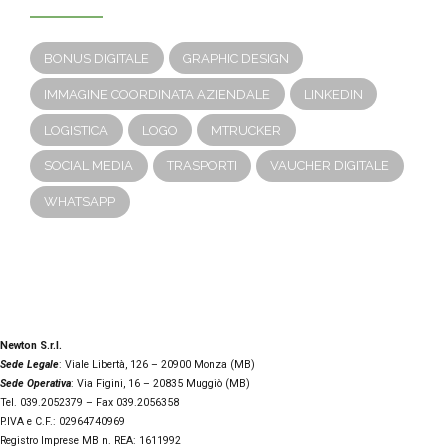
BONUS DIGITALE
GRAPHIC DESIGN
IMMAGINE COORDINATA AZIENDALE
LINKEDIN
LOGISTICA
LOGO
MTRUCKER
SOCIAL MEDIA
TRASPORTI
VAUCHER DIGITALE
WHATSAPP
Newton S.r.l.
Sede Legale
: Viale Libertà, 126 – 20900 Monza (MB)
Sede Operativa
: Via Figini, 16 – 20835 Muggiò (MB)
Tel. 039.2052379 – Fax 039.2056358
P.IVA e C.F.: 02964740969
Registro Imprese MB n. REA: 1611992