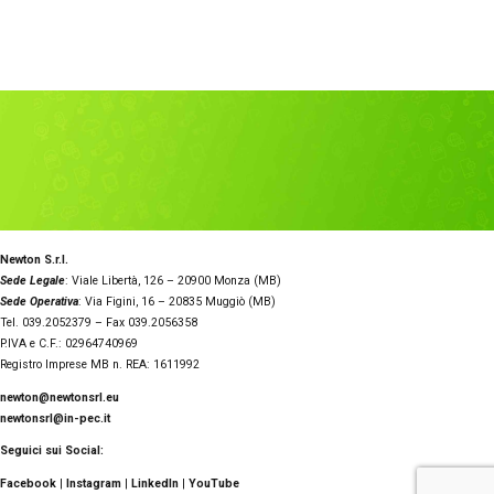
Newton S.r.l.
Sede Legale
: Viale Libertà, 126 – 20900 Monza (MB)
Sede Operativa
: Via Figini, 16 – 20835 Muggiò (MB)
Tel. 039.2052379 – Fax 039.2056358
P.IVA e C.F.: 02964740969
Registro Imprese MB n. REA: 1611992
newton@newtonsrl.eu
newtonsrl@in-pec.it
Seguici sui Social:
Facebook
|
Instagram
|
LinkedIn
|
YouTube