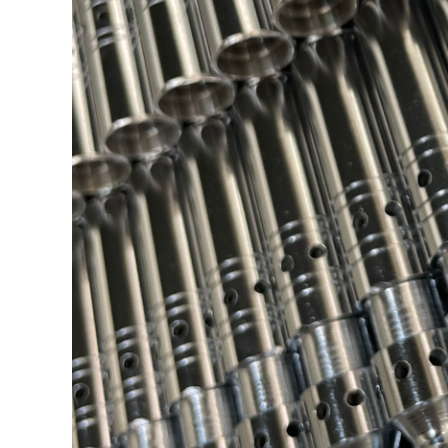
Newton S.r.l.
Sede Legale
: Viale Libertà, 126 – 20900 Monza (MB)