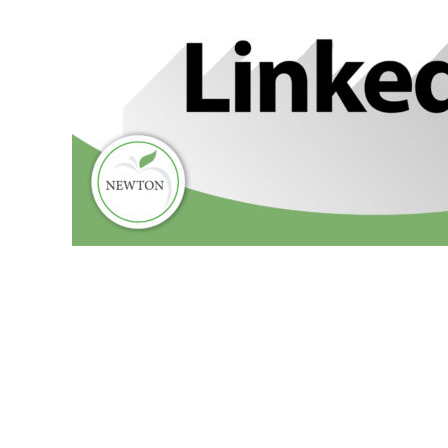
Newton S.r.l.
Sede Legale
: Viale Libertà, 126 – 20900 Monza (MB)
Sede Operativa
: Via Figini, 16 – 20835 Muggiò (MB)
Tel. 039.2052379 – Fax 039.2056358
P.IVA e C.F.: 02964740969
Registro Imprese MB n. REA: 1611992
newton@newtonsrl.eu
newtonsrl@in-pec.it