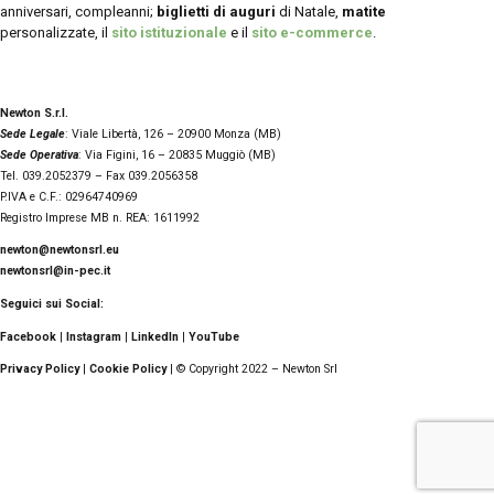
anniversari, compleanni;
biglietti di auguri
di Natale,
matite
personalizzate, il
sito istituzionale
e il
sito e-commerce
.
Newton S.r.l.
Sede Legale
: Viale Libertà, 126 – 20900 Monza (MB)
Sede Operativa
: Via Figini, 16 – 20835 Muggiò (MB)
Tel. 039.2052379 – Fax 039.2056358
P.IVA e C.F.: 02964740969
Registro Imprese MB n. REA: 1611992
newton@newtonsrl.eu
newtonsrl@in-pec.it
Seguici sui Social:
Facebook
|
Instagram
|
LinkedIn
|
YouTube
Privacy Policy
|
Cookie Policy
| © Copyright 2022 – Newton Srl