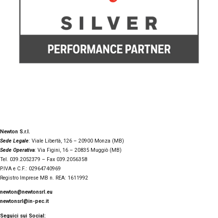
Newton S.r.l.
Sede Legale
: Viale Libertà, 126 – 20900 Monza (MB)
Sede Operativa
: Via Figini, 16 – 20835 Muggiò (MB)
Tel. 039.2052379 – Fax 039.2056358
P.IVA e C.F.: 02964740969
Registro Imprese MB n. REA: 1611992
newton@newtonsrl.eu
newtonsrl@in-pec.it
Seguici sui Social: