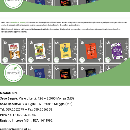
Newton S.r.l.
Sede Legale
: Viale Libertà, 126 – 20900 Monza (MB)
Sede Operativa
: Via Figini, 16 – 20835 Muggiò (MB)
Tel. 039.2052379 – Fax 039.2056358
P.IVA e C.F.: 02964740969
Registro Imprese MB n. REA: 1611992
newton@newtonsrl.eu