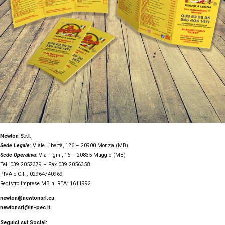
Newton S.r.l.
Sede Legale
: Viale Libertà, 126 – 20900 Monza (MB)
Sede Operativa
: Via Figini, 16 – 20835 Muggiò (MB)
Tel. 039.2052379 – Fax 039.2056358
P.IVA e C.F.: 02964740969
Registro Imprese MB n. REA: 1611992
newton@newtonsrl.eu
newtonsrl@in-pec.it
Seguici sui Social: